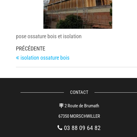
pose ossature bois et isolation
Navigation
Article
PRÉCÉDENTE
de
précédent
isolation ossature bois
l’article
CONTACT
2 Route de Brumath
67350 MORSCHWILLER
03 88 09 64 82