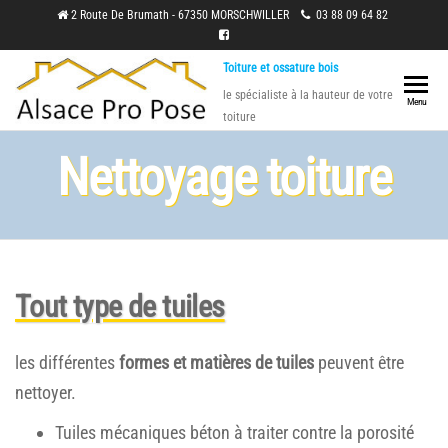
Skip
2 Route De Brumath - 67350 MORSCHWILLER
03 88 09 64 82
to
Toiture et ossature bois
the
le spécialiste à la hauteur de votre
content
Menu
toiture
Nettoyage toiture
Tout type de tuiles
les différentes
formes et matières de tuiles
peuvent être
nettoyer.
Tuiles mécaniques béton à traiter contre la porosité