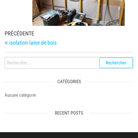
Navigation
Article
PRÉCÉDENTE
de
précédent
isolation laine de bois
l’article
Rechercher :
CATÉGORIES
Aucune catégorie
RECENT POSTS