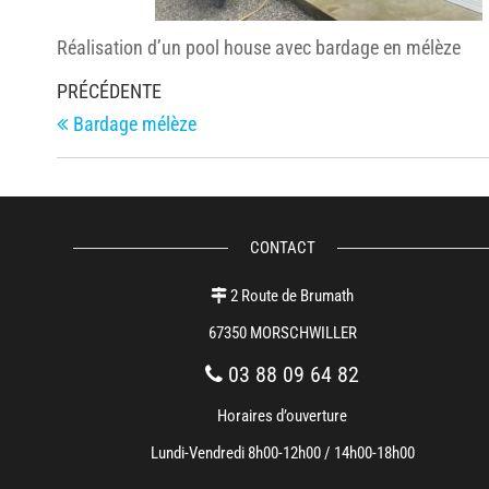
Réalisation d’un pool house avec bardage en mélèze
Navigation
Article
PRÉCÉDENTE
de
précédent
Bardage mélèze
l’article
CONTACT
2 Route de Brumath
67350 MORSCHWILLER
03 88 09 64 82
Horaires d’ouverture
Lundi-Vendredi 8h00-12h00 / 14h00-18h00