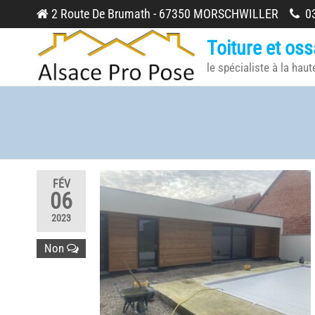
Skip
2 Route De Brumath - 67350 MORSCHWILLER
03
to
Toiture et oss
the
le spécialiste à la haut
content
FÉV
06
2023
Non