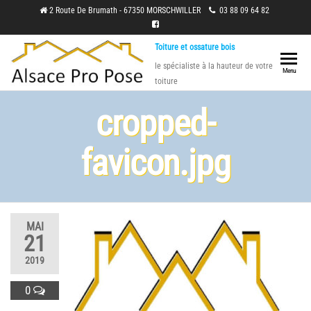
Skip
2 Route De Brumath - 67350 MORSCHWILLER
03 88 09 64 82
to
Toiture et ossature bois
the
le spécialiste à la hauteur de votre
content
Menu
toiture
cropped-
favicon.jpg
MAI
21
2019
0