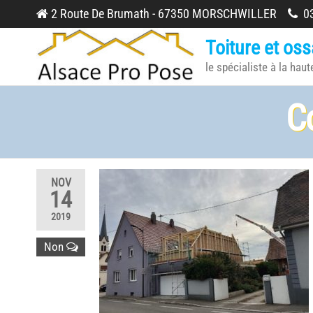
Skip
2 Route De Brumath - 67350 MORSCHWILLER
03
to
Toiture et oss
the
le spécialiste à la haut
content
C
NOV
14
2019
Non