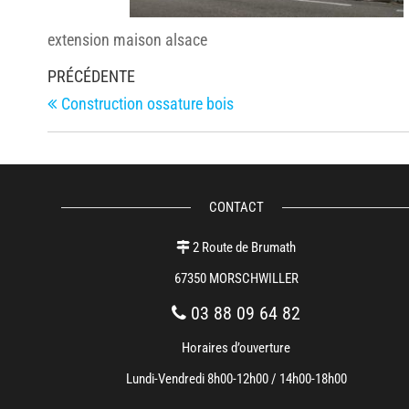
extension maison alsace
Navigation
Article
PRÉCÉDENTE
de
précédent
Construction ossature bois
l’article
CONTACT
2 Route de Brumath
67350 MORSCHWILLER
03 88 09 64 82
Horaires d’ouverture
Lundi-Vendredi 8h00-12h00 / 14h00-18h00