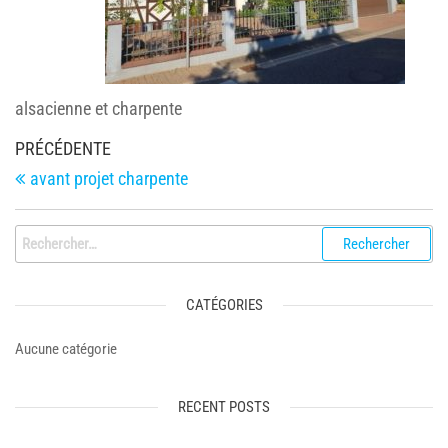
alsacienne et charpente
Navigation
Article
PRÉCÉDENTE
de
précédent
avant projet charpente
l’article
Rechercher :
CATÉGORIES
Aucune catégorie
RECENT POSTS