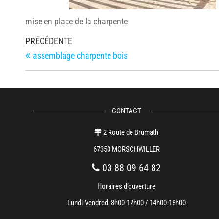
mise en place de la charpente
Navigation
Article
PRÉCÉDENTE
de
précédent
assemblage charpente bois
l’article
CONTACT
2 Route de Brumath
67350 MORSCHWILLER
03 88 09 64 82
Horaires d’ouverture
Lundi-Vendredi 8h00-12h00 / 14h00-18h00