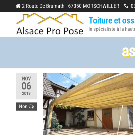
Skip
2 Route De Brumath - 67350 MORSCHWILLER
03
to
Toiture et oss
the
le spécialiste à la haut
content
as
NOV
06
2019
Non