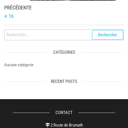
Navigation
Article
PRÉCÉDENTE
de
précédent
16
l’article
Rechercher :
CATÉGORIES
Aucune catégorie
RECENT POSTS
CONTACT
2 Route de Brumath