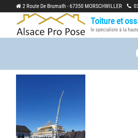
Skip
2 Route De Brumath - 67350 MORSCHWILLER
03
to
Toiture et oss
the
le spécialiste à la haut
content