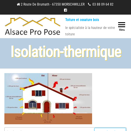
Skip
2 Route De Brumath - 67350 MORSCHWILLER
03 88 09 64 82
to
Toiture et ossature bois
the
le spécialiste à la hauteur de votre
content
Menu
toiture
Isolation-thermique
Rechercher :